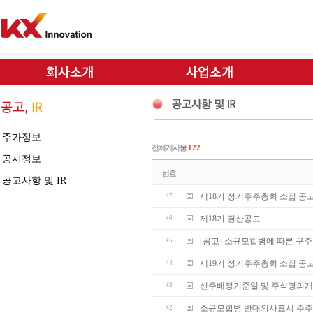
주가정보
전체게시물
122
공시정보
번호
공고사항 및 IR
제18기 정기주주총회 소집 공
47
제18기 결산공고
46
[공고] 소규모합병에 따른 구주
45
제19기 정기주주총회 소집 공
44
신주배정기준일 및 주식명의개
43
소규모합병 반대의사표시 주주
42