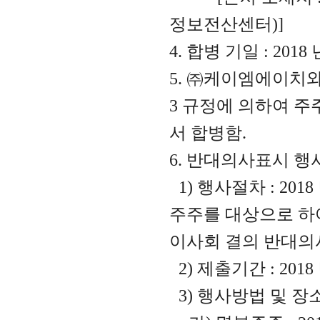
정보전산센터
)]
4.
합병 기일
: 2018
5.
㈜케이엠에이치와
3
규정에 의하여 주
서 합병함
.
6.
반대의사표시 행사
1)
행사절차
: 2018
주주를 대상으로 하
이사회 결의 반대의
2)
제출기간
: 2018
3)
행사방법 및 장