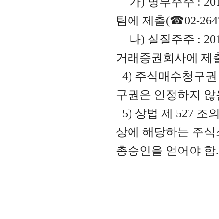
가
)
명부주주
: 20
팀에 제출
(
☎
02-264
나
)
실질주주
: 20
거래증권회사에 제
4)
주식매수청구권
구권은 인정하지 않
5)
상법 제
527
조
상에 해당하는 주식
총승인을 얻어야 함
.