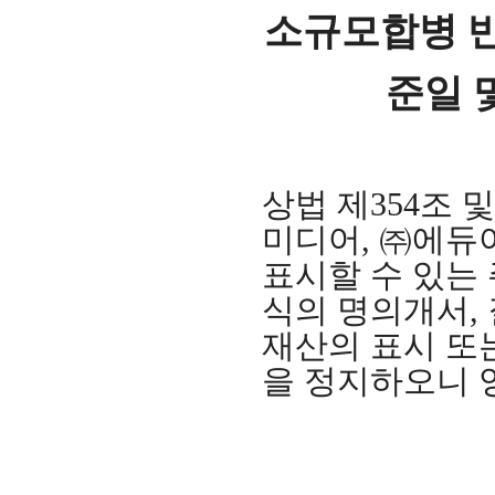
소규모합병 
준일 
상법 제
354
조 및
미디어,
㈜에듀
표시할 수 있는
식의 명의개서
,
재산의 표시 또
을 정지하오니 