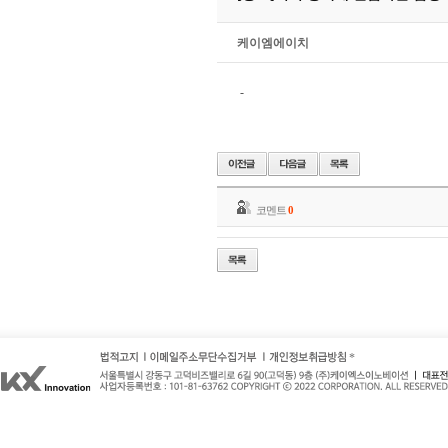
케이엠에이치
-
코멘트
0
*