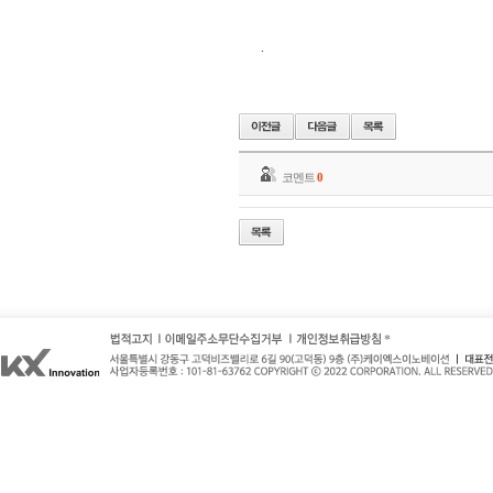
.
코멘트
0
*