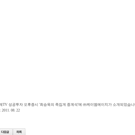
제TV 성공투자 오후증시 '최승욱의 족집게 중계석'에 ㈜케이엠에이치가 소개되었습니
2011. 08. 22