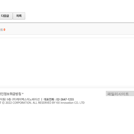
멘트
0
*