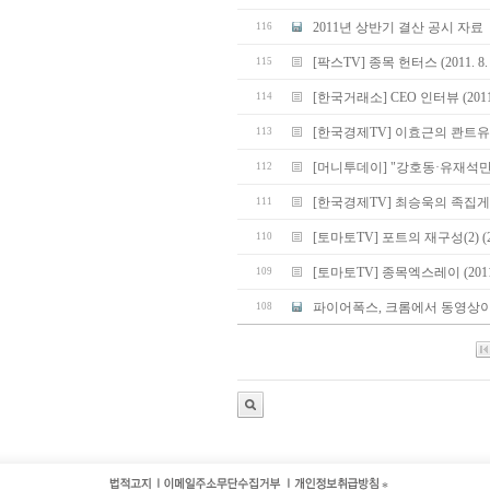
2011년 상반기 결산 공시 자료
116
[팍스TV] 종목 헌터스 (2011. 8.
115
[한국거래소] CEO 인터뷰 (2011.
114
[한국경제TV] 이효근의 콴트유망주3 
113
[머니투데이] "강호동·유재석만
112
[한국경제TV] 최승욱의 족집게 중계석
111
[토마토TV] 포트의 재구성(2) (201
110
[토마토TV] 종목엑스레이 (2011. 
109
파이어폭스, 크롬에서 동영상이
108
*