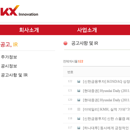
주가정보
전체게시물
122
공시정보
번호
공고사항 및 IR
[신한금융투자] KOSDAQ 상장기
122
[현대증권] Hyundai Daily (2011. 
121
[현대증권] Hyundai Daily (2011. 
120
[이데일리] KMH, 실적 기대? 5
119
[신한금융투자] 신한 스몰캡 레이더
118
[하나대투] 동사에게 긍정적인
117