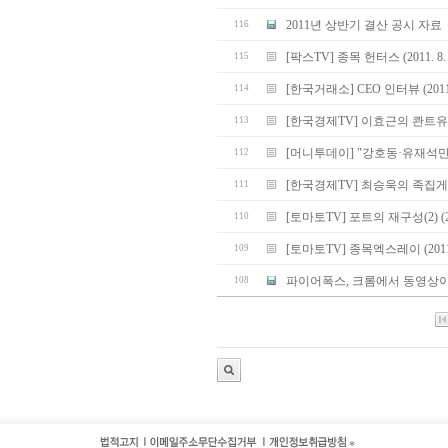
2011년 상반기 결산 공시 자료
116
[팍스TV] 종목 헌터스 (2011. 8.
115
[한국거래소] CEO 인터뷰 (2011.
114
[한국경제TV] 이효근의 콴트유망주3 
113
[머니투데이] "강호동·유재석만
112
[한국경제TV] 최승욱의 족집게 중계석
111
[토마토TV] 포트의 재구성(2) (201
110
[토마토TV] 종목엑스레이 (2011. 
109
파이어폭스, 크롬에서 동영상이
108
*