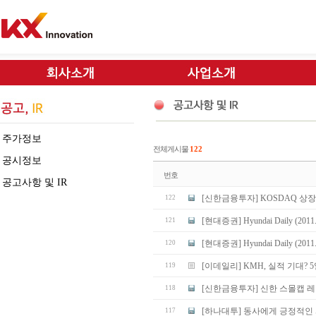
주가정보
전체게시물
122
공시정보
번호
공고사항 및 IR
[신한금융투자] KOSDAQ 상장기
122
[현대증권] Hyundai Daily (2011. 
121
[현대증권] Hyundai Daily (2011. 
120
[이데일리] KMH, 실적 기대? 5
119
[신한금융투자] 신한 스몰캡 레이더
118
[하나대투] 동사에게 긍정적인
117